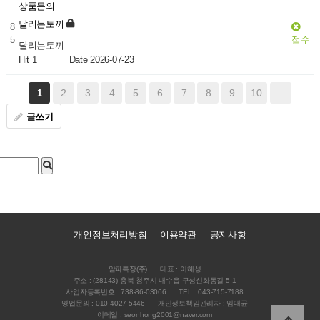
상품문의
달리는토끼
8
5
접수
달리는토끼
Hit 1
Date 2026-07-23
2
3
4
5
6
7
8
9
10
1
글쓰기
개인정보처리방침
이용약관
공지사항
알파특장(주)
대표 : 이혜성
주소 : (28143) 충북 청주시 내수읍 구성신화동길 5-1
사업자등록번호 : 738-86-03066
TEL : 043-715-7188
영업문의 : 010-4027-5446
개인정보책임관리자 : 임대균
이메일 : seonhong2001@naver.com