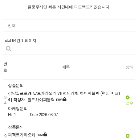
질문주시면 빠른 시간내에 피드백드리겠습니다.
전체
Total 94건
1 페이지
번
제목
상태
호
상품문의
강남일프로vs 달토가라오케 vs 런닝래빗 하이퍼블릭 (핵심 비교)
9
new
4 | 작성자: 달토하이퍼블릭
4
접수
마케팅문의
Hit 1
Date 2026-08-07
상품문의
new
퍼펙트가라오케
9