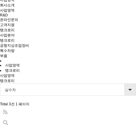
사업영역
회사소개
사업영역
R&D
온라인문의
고객지원
탱크로리
사업분야
탱크로리
공항지상조업장비
특수차량
부품
사업영역
탱크로리
사업영역
탱크로리
살수차
Total 3건
1 페이지