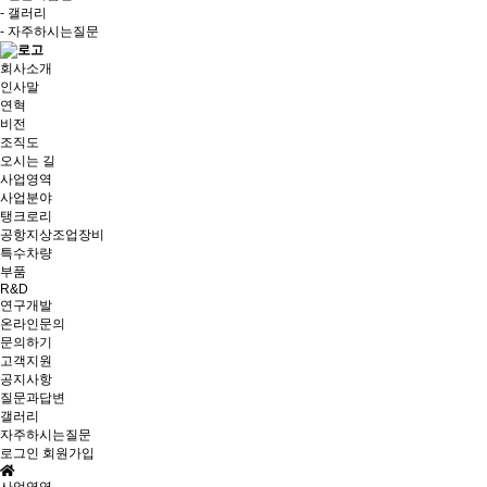
- 갤러리
- 자주하시는질문
회사소개
인사말
연혁
비전
조직도
오시는 길
사업영역
사업분야
탱크로리
공항지상조업장비
특수차량
부품
R&D
연구개발
온라인문의
문의하기
고객지원
공지사항
질문과답변
갤러리
자주하시는질문
로그인
회원가입