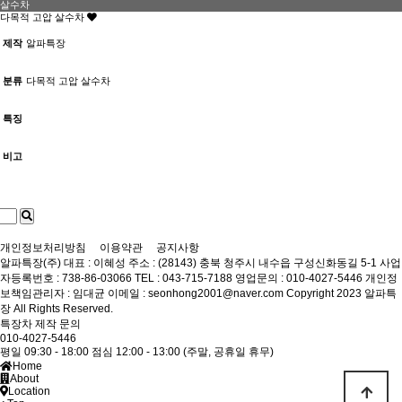
살수차
다목적 고압 살수차
제작
알파특장
분류
다목적 고압 살수차
특징
비고
개인정보처리방침
이용약관
공지사항
알파특장(주)
대표 : 이혜성
주소 : (28143) 충북 청주시 내수읍 구성신화동길 5-1
사업
자등록번호 : 738-86-03066
TEL : 043-715-7188
영업문의 : 010-4027-5446
개인정
보책임관리자 : 임대균
이메일 : seonhong2001@naver.com
Copyright 2023 알파특
장 All Rights Reserved.
특장차 제작 문의
010-4027-5446
평일 09:30 - 18:00
점심 12:00 - 13:00
(주말, 공휴일 휴무)
Home
About
Location