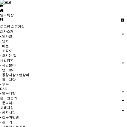
알파특장
로그인
회원가입
회사소개
- 인사말
- 연혁
- 비전
- 조직도
- 오시는 길
사업영역
- 사업분야
- 탱크로리
- 공항지상조업장비
- 특수차량
- 부품
R&D
- 연구개발
온라인문의
- 문의하기
고객지원
- 공지사항
- 질문과답변
- 갤러리