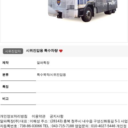
시위진압용 특수차량
시위진압차
제작
알파특장
분류
특수목적/시위진압용
특징
비고
개인정보처리방침
이용약관
공지사항
알파특장(주)
대표 : 이혜성
주소 : (28143) 충북 청주시 내수읍 구성신화동길 5-1
사업
자등록번호 : 738-86-03066
TEL : 043-715-7188
영업문의 : 010-4027-5446
개인정