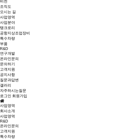
비전
조직도
오시는 길
사업영역
사업분야
탱크로리
공항지상조업장비
특수차량
부품
R&D
연구개발
온라인문의
문의하기
고객지원
공지사항
질문과답변
갤러리
자주하시는질문
로그인
회원가입
사업영역
회사소개
사업영역
R&D
온라인문의
고객지원
특수차량